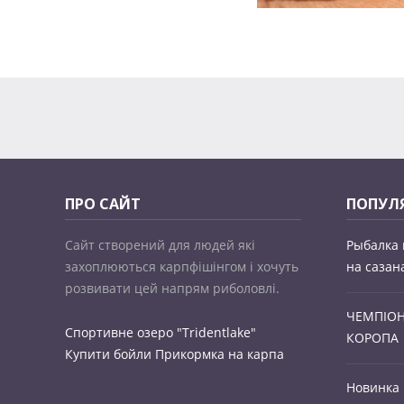
ПРО САЙТ
ПОПУЛЯ
Сайт створений для людей які
Рыбалка 
захоплюються карпфішінгом і хочуть
на сазан
розвивати цей напрям риболовлі.
ЧЕМПІОНА
Спортивне озеро "Tridentlake"
КОРОПА
Купити бойли
Прикормка на карпа
Новинка 