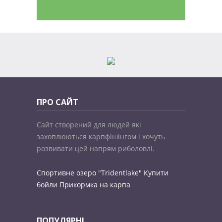
ПРО САЙТ
Сайт створений для людей які
захоплюються карпфішінгом і хочуть
розвивати цей напрям риболовлі.
Спортивне озеро "Tridentlake"
Купити
бойли
Прикормка на карпа
ПОПУЛЯРНІ