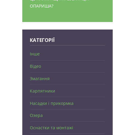
ОПАРИША?
КАТЕГОРІЇ
Інше
Відео
Змагання
Карпятники
Насадки і прикормка
Озера
Оснастки та монтажі