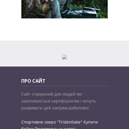
ПРО САЙТ
Сайт створений для людей які
захоплюються карпфішінгом і хочуть
розвивати цей напрям риболовлі.
Спортивне озеро "Tridentlake"
Купити
бойли
Прикормка на карпа