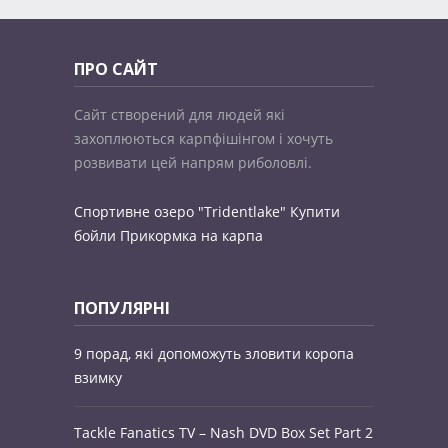
ПРО САЙТ
Сайт створений для людей які
захоплюються карпфішінгом і хочуть
розвивати цей напрям риболовлі.
Спортивне озеро "Tridentlake"
Купити
бойли
Прикормка на карпа
ПОПУЛЯРНІ
9 порад, які допоможуть зловити коропа
взимку
Tackle Fanatics TV – Nash DVD Box Set Part 2