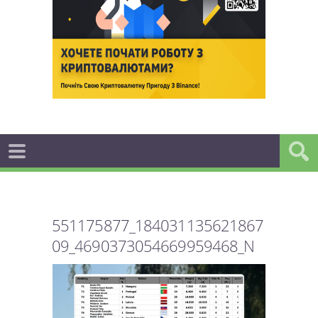
551175877_184031135621867
09_4690373054669959468_N