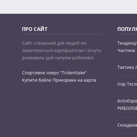
ПРО САЙТ
ПОПУЛЯ
Сайт створений для людей які
Тенденці
захоплюються карпфішінгом і хочуть
Частина 
розвивати цей напрям риболовлі.
Тактика 
Спортивне озеро "Tridentlake"
Купити бойли
Прикормка на карпа
Ігор Тесл
ActivExpo
РИБОЛО
Складаєм