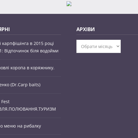
РНІ
АРХІВИ
ї карпфішінга в 2015 році
Архіви
1: Відпочинок біля водойми
ловлі коропа в коряжнику.
енко (Dr.Carp baits)
 Fest
ВЛЯ.ПОЛЮВАННЯ.ТУРИЗМ
о меню на рибалку