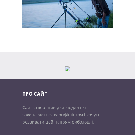
ПРО САЙТ
Сайт створений для людей які
захоплюються карпфішінгом і хочуть
розвивати цей напрям риболовлі.