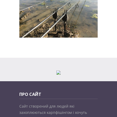
ПРО САЙТ
Сайт створений для людей які
захоплюються карпфішінгом і хочуть