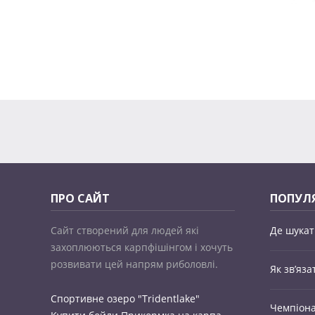
ПРО САЙТ
ПОПУЛЯ
Сайт створений для людей які
Де шукат
захоплюються карпфішінгом і хочуть
розвивати цей напрям риболовлі.
Як зв’яз
Спортивне озеро "Tridentlake"
Чемпіона