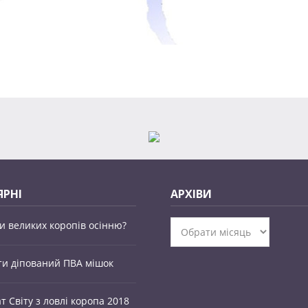
РНІ
АРХІВИ
и великих коропів осінню?
Архіви
ати діпований ПВА мішок
т Світу з ловлі коропа 2018