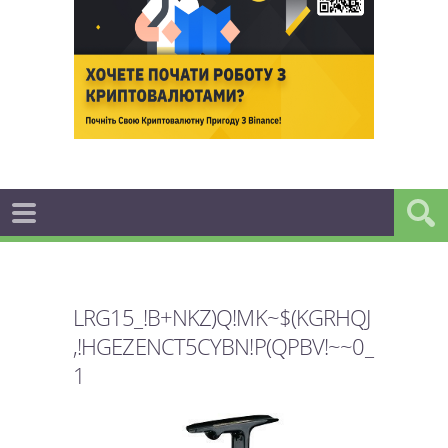
LRG15_!B+NKZ)Q!MK~$(KGRHQJ
,!HGEZENCT5CYBN!P(QPBV!~~0_
1