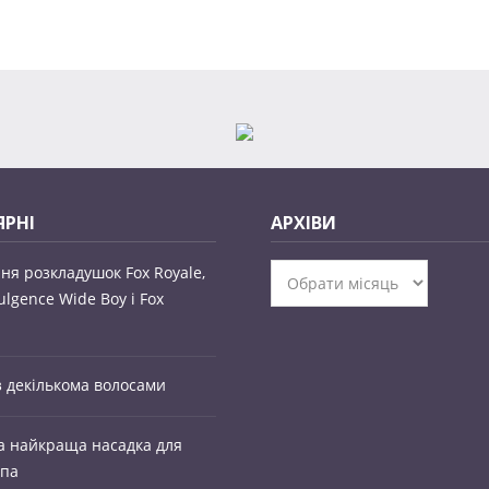
РНІ
АРХІВИ
ня розкладушок Fox Royale,
Архіви
ulgence Wide Boy і Fox
 декількома волосами
а найкраща насадка для
рпа