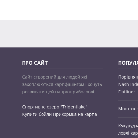
ПРО САЙТ
ПОПУЛЯ
Сайт створений для людей які
Порівнян
захоплюються карпфішінгом і хочуть
Nash Ind
розвивати цей напрям риболовлі.
Flatliner
Спортивне озеро "Tridentlake"
Монтаж з
Купити бойли
Прикормка на карпа
Кукурудз
ловлі ка