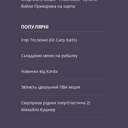
бойли
Прикормка на карпа
ПОПУЛЯРНІ
Ігор Тесленко (Dr.Carp baits)
Складаємо меню на рибалку
Новинки від Korda
Зв’яжіть ідеальний ПВА мішок
Сюрпризи рідних озер!(Частина 2)
Михайло Кушнер