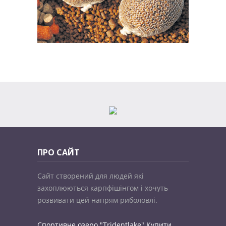
ПРО САЙТ
Сайт створений для людей які
захоплюються карпфішінгом і хочуть
розвивати цей напрям риболовлі.
Спортивне озеро "Tridentlake"
Купити