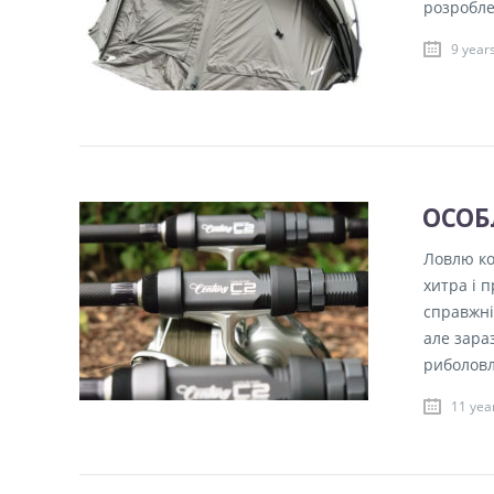
розробле
9 year
ОСОБ
Ловлю ко
хитра і 
справжні
але зара
риболовл
11 yea