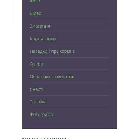
Інше
Відео
Змагання
Карпятники
Насадки і прикормка
Озера
Оснастки та монтажі
Снасті
Тактика
Фотографії