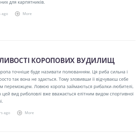
них для карпятників.
s ago
More
ЛИВОСТІ КОРОПОВИХ ВУДИЛИЩ
ропа точніше буде називати полюванням. Ця риба сильна і
просто так вона не здається. Тому зловивши її відчуваєш себе
м переможцем. Ловюю коропа займаються рибалки-любителі,
з цей вид риболовлі вже вважається елітним видом спортивної
і.
rs ago
More