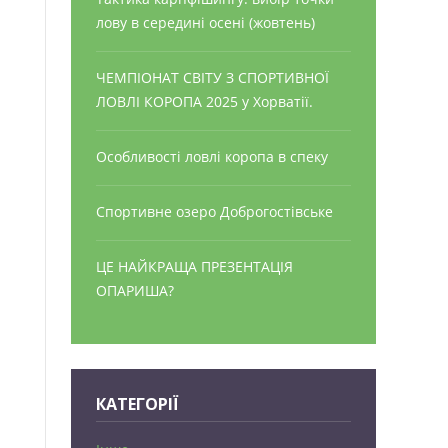
лову в середині осені (жовтень)
ЧЕМПІОНАТ СВІТУ З СПОРТИВНОЇ
ЛОВЛІ КОРОПА 2025 у Хорватії.
Особливості ловлі коропа в спеку
Спортивне озеро Доброгостівське
ЦЕ НАЙКРАЩА ПРЕЗЕНТАЦІЯ
ОПАРИША?
КАТЕГОРІЇ