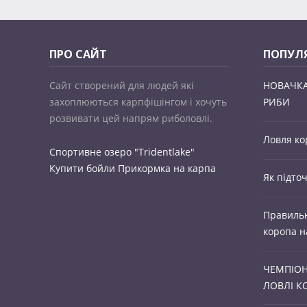
ПРО САЙТ
ПОПУЛЯ
Сайт створений для людей які
НОВАЧК
захоплюються карпфішінгом і хочуть
РИБИ
розвивати цей напрям риболовлі.
Ловля ко
Спортивне озеро "Tridentlake"
Купити бойли
Прикормка на карпа
Як підточ
Правильн
коропа на
ЧЕМПІОН
ЛОВЛІ КО