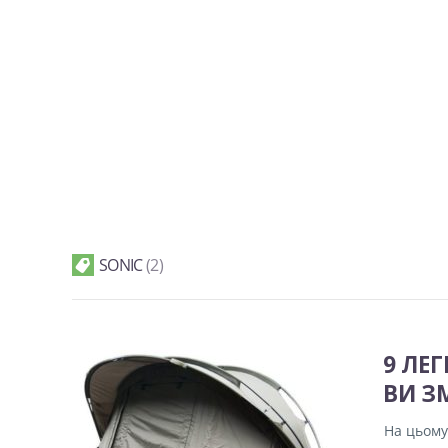
SONIC
2
9 ЛЕ
ВИ З
На цьому