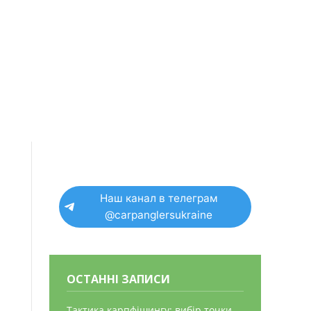
Наш канал в телеграм
@carpanglersukraine
ОСТАННІ ЗАПИСИ
Тактика карпфішингу: вибір точки