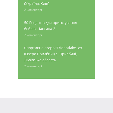
(Україна, Київ)
2 коментарі
50 Рецептів для приготування
бойлів. Частина 2
2 коментарі
Спортивне озеро “Tridentlake” ex
(Озеро Прилбичі) с. Прилбичі,
Львівська область
2 коментарі