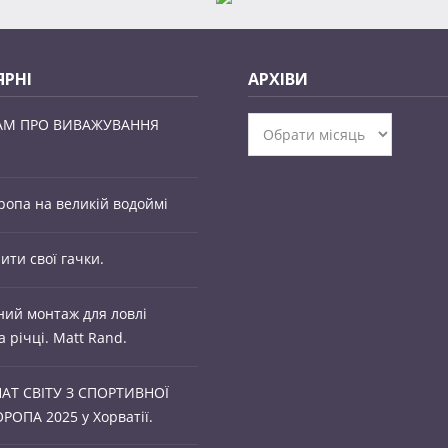
РНІ
АРХІВИ
АМ ПРО ВИВАЖУВАННЯ
Архіви
ропа на великій водоймі
ити свої гачки.
ий монтаж для ловлі
 річці. Matt Rand.
АТ СВІТУ З СПОРТИВНОЇ
РОПА 2025 у Хорватії.