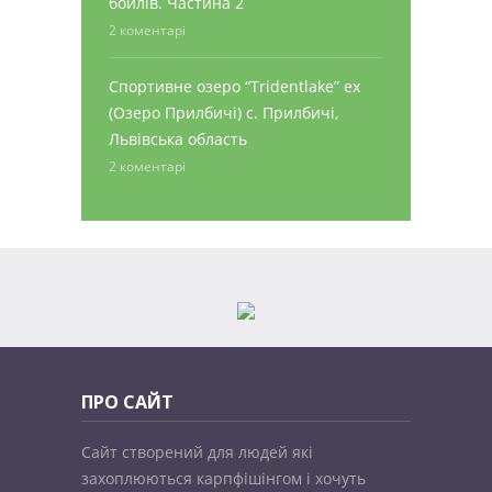
бойлів. Частина 2
2 коментарі
Спортивне озеро “Tridentlake” ex
(Озеро Прилбичі) с. Прилбичі,
Львівська область
2 коментарі
ПРО САЙТ
Сайт створений для людей які
захоплюються карпфішінгом і хочуть