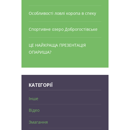
Особливості ловлі коропа в спеку
Спортивне озеро Доброгостівське
ЦЕ НАЙКРАЩА ПРЕЗЕНТАЦІЯ
ОПАРИША?
КАТЕГОРІЇ
Інше
Відео
Змагання