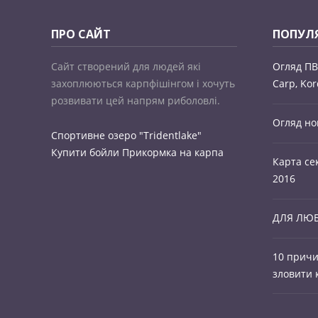
ПРО САЙТ
ПОПУЛЯ
Сайт створений для людей які
Огляд ПВА
захоплюються карпфішінгом і хочуть
Carp, Ko
розвивати цей напрям риболовлі.
Огляд но
Спортивне озеро "Tridentlake"
Купити бойли
Прикормка на карпа
Карта се
2016
ДЛЯ ЛЮБ
10 причи
зловити 