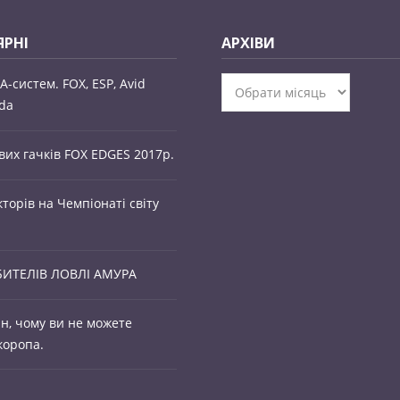
РНІ
АРХІВИ
-систем. FOX, ESP, Avid
Архіви
rda
вих гачків FOX EDGES 2017р.
кторів на Чемпіонаті світу
ИТЕЛІВ ЛОВЛІ АМУРА
н, чому ви не можете
коропа.