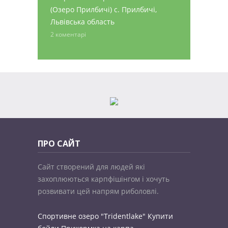
(Озеро Прилбичі) с. Прилбичі,
Львівська область
2 коментарі
ПРО САЙТ
Сайт створений для людей які
захоплюються карпфішінгом і хочуть
розвивати цей напрям риболовлі.
Спортивне озеро "Tridentlake"
Купити