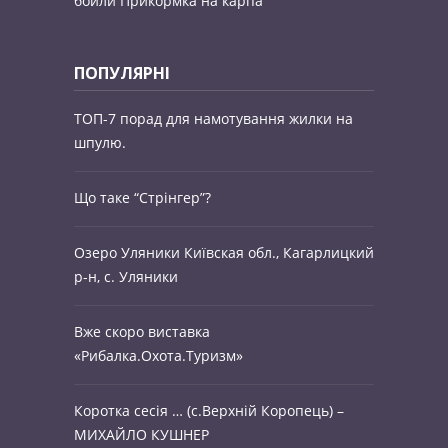
бойли
Прикормка на карпа
ПОПУЛЯРНІ
ТОП-7 порад для намотування жилки на
шпулю.
Що таке “Стрінгер”?
Озеро Уляники Київская обл., Кагарлицкий
р-н, c. Уляники
Вже скоро виставка
«Рибалка.Охота.Туризм»
Коротка сесія … (с.Верхній Коропець) –
МИХАЙЛО КУШНЕР