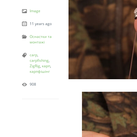
Image
11 years ago
Оснастки та
монтажі
carp
,
carpfishing
,
ZigRig
,
карп
,
карпфішінг
908