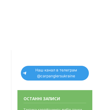
Наш канал в телеграм
@carpanglersukraine
ОСТАННІ ЗАПИСИ
Тактика карпфішингу: вибір точки