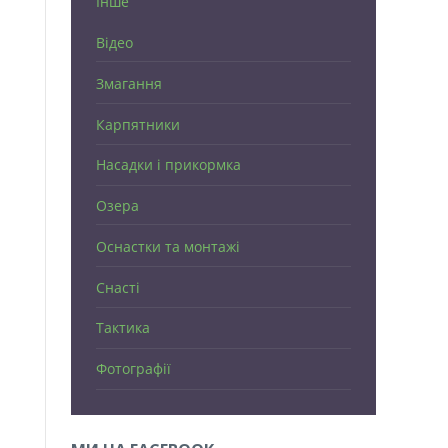
Інше
Відео
Змагання
Карпятники
Насадки і прикормка
Озера
Оснастки та монтажі
Снасті
Тактика
Фотографії