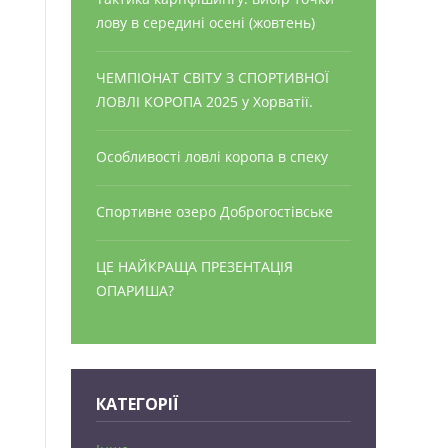
лову в середині осені (жовтень)
ЧЕМПІОНАТ СВІТУ З СПОРТИВНОЇ
ЛОВЛІ КОРОПА 2025 у Хорватії.
Особливості ловлі коропа в спеку
Спортивне озеро Доброгостівське
ЦЕ НАЙКРАЩА ПРЕЗЕНТАЦІЯ
ОПАРИША?
КАТЕГОРІЇ