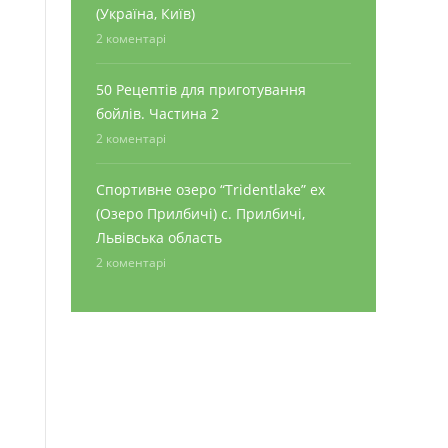
(Україна, Київ)
2 коментарі
50 Рецептів для приготування
бойлів. Частина 2
2 коментарі
Спортивне озеро “Tridentlake” ex
(Озеро Прилбичі) с. Прилбичі,
Львівська область
2 коментарі