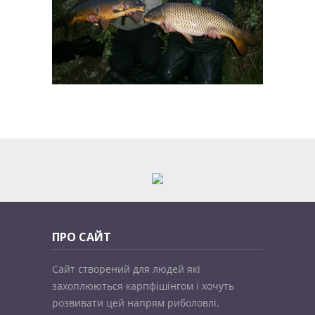
ПРО САЙТ
Сайт створений для людей які
захоплюються карпфішінгом і хочуть
розвивати цей напрям риболовлі.