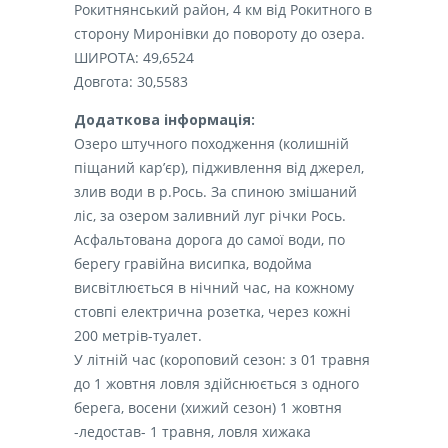
Рокитнянський район, 4 км від Рокитного в
сторону Миронівки до повороту до озера.
ШИРОТА: 49,6524
Довгота: 30,5583
Додаткова інформація:
Озеро штучного походження (колишній
піщаний кар’єр), підживлення від джерел,
злив води в р.Рось. За спиною змішаний
ліс, за озером заливний луг річки Рось.
Асфальтована дорога до самої води, по
берегу гравійна висипка, водойма
висвітлюється в нічний час, на кожному
стовпі електрична розетка, через кожні
200 метрів-туалет.
У літній час (короповий сезон: з 01 травня
до 1 жовтня ловля здійснюється з одного
берега, восени (хижий сезон) 1 жовтня
-ледостав- 1 травня, ловля хижака