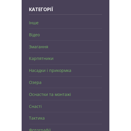
КАТЕГОРІЇ
Інше
Відео
Змагання
Карпятники
Насадки і прикормка
Озера
Оснастки та монтажі
Снасті
Тактика
Фотографії