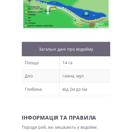
Загальні дані про водойму
Площа
14 га
Дно
глина, мул
Глибина
від 2м до 6м
ІНФОРМАЦІЯ ТА ПРАВИЛА
Породи риб, які мешкають у водоймі: