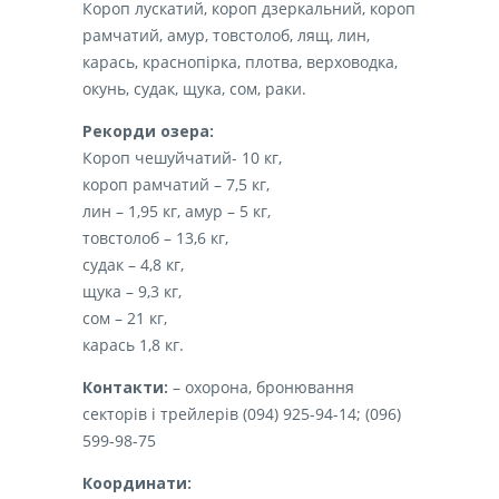
Короп лускатий, короп дзеркальний, короп
рамчатий, амур, товстолоб, лящ, лин,
карась, краснопірка, плотва, верховодка,
окунь, судак, щука, сом, раки.
Рекорди озера:
Короп чешуйчатий- 10 кг,
короп рамчатий – 7,5 кг,
лин – 1,95 кг, амур – 5 кг,
товстолоб – 13,6 кг,
судак – 4,8 кг,
щука – 9,3 кг,
сом – 21 кг,
карась 1,8 кг.
Контакти:
– охорона, бронювання
секторів і трейлерів (094) 925-94-14; (096)
599-98-75
Координати: