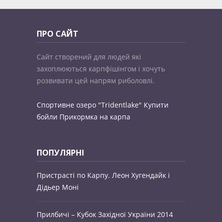
ПРО САЙТ
Сайт створений для людей які
захоплюються карпфішінгом і хочуть
розвивати цей напрям риболовлі.
Спортивне озеро "Tridentlake"
Купити
бойли
Прикормка на карпа
ПОПУЛЯРНІ
Пристрасті по Карпу. Леон Хугендайк і
Дідьер Моні
Прилбичі – Кубок Західної України 2014