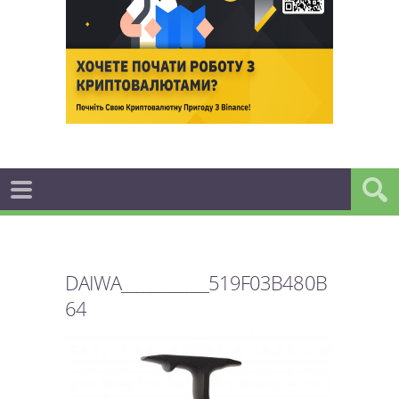
DAIWA____________519F03B480B
64