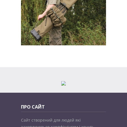
ПРО САЙТ
Сайт створений для людей які
захоплюються карпфішінгом і хочуть