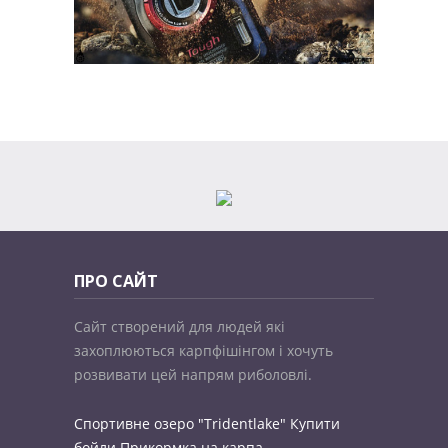
ПРО САЙТ
Сайт створений для людей які
захоплюються карпфішінгом і хочуть
розвивати цей напрям риболовлі.
Спортивне озеро "Tridentlake"
Купити
бойли
Прикормка на карпа