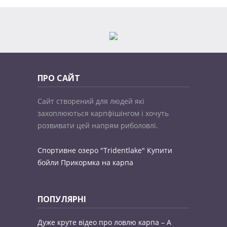
ПРО САЙТ
Сайт створений для людей які
захоплюються карпфішінгом і хочуть
розвивати цей напрям риболовлі.
Спортивне озеро "Tridentlake"
Купити
бойли
Прикормка на карпа
ПОПУЛЯРНІ
Дуже круте відео про ловлю карпа – A