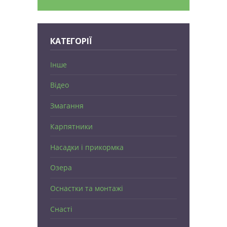
КАТЕГОРІЇ
Інше
Відео
Змагання
Карпятники
Насадки і прикормка
Озера
Оснастки та монтажі
Снасті