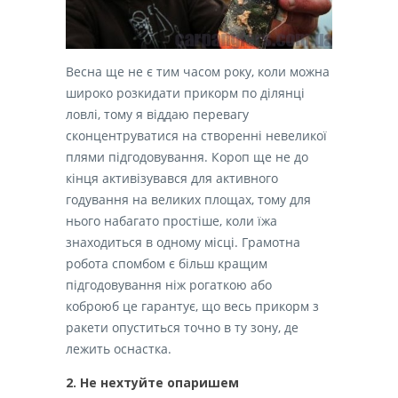
Весна ще не є тим часом року, коли можна
широко розкидати прикорм по ділянці
ловлі, тому я віддаю перевагу
сконцентруватися на створенні невеликої
плями підгодовування. Короп ще не до
кінця активізувався для активного
годування на великих площах, тому для
нього набагато простіше, коли їжа
знаходиться в одному місці. Грамотна
робота спомбом є більш кращим
підгодовування ніж рогаткою або
коброюб це гарантує, що весь прикорм з
ракети опуститься точно в ту зону, де
лежить оснастка.
2. Не нехтуйте опаришем