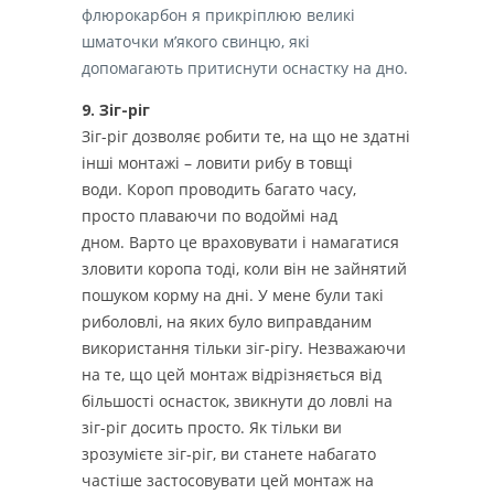
флюрокарбон я прикріплюю великі
шматочки м’якого свинцю, які
допомагають притиснути оснастку на дно.
9. Зіг-ріг
Зіг-ріг дозволяє робити те, на що не здатні
інші монтажі – ловити рибу в товщі
води. Короп проводить багато часу,
просто плаваючи по водоймі над
дном. Варто це враховувати і намагатися
зловити коропа тоді, коли він не зайнятий
пошуком корму на дні. У мене були такі
риболовлі, на яких було виправданим
використання тільки зіг-рігу. Незважаючи
на те, що цей монтаж відрізняється від
більшості оснасток, звикнути до ловлі на
зіг-ріг досить просто. Як тільки ви
зрозумієте зіг-ріг, ви станете набагато
частіше застосовувати цей монтаж на