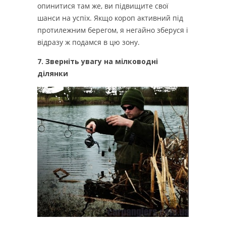
опинитися там же, ви підвищите свої
шанси на успіх.
Якщо короп активний під
протилежним берегом, я негайно зберуся і
відразу ж подамся в цю зону.
7. Зверніть увагу на мілководні
ділянки