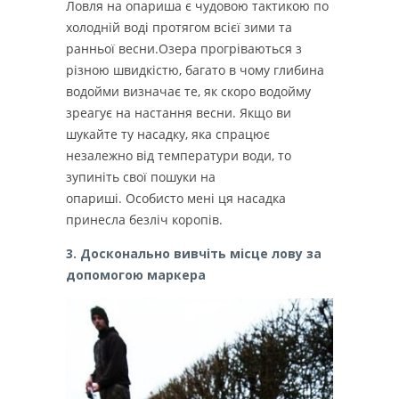
Ловля на опариша є чудовою тактикою по
холодній воді протягом всієї зими та
ранньої весни.Озера прогріваються з
різною швидкістю, багато в чому глибина
водойми визначає те, як скоро водойму
зреагує на настання весни. Якщо ви
шукайте ту насадку, яка спрацює
незалежно від температури води, то
зупиніть свої пошуки на
опариші. Особисто мені ця насадка
принесла безліч коропів.
3. Досконально вивчіть місце лову за
допомогою маркера