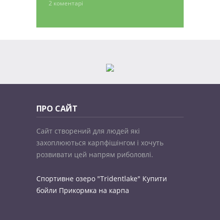
2 коментарі
ПРО САЙТ
Сайт створений для людей які
захоплюються карпфішінгом і хочуть
розвивати цей напрям риболовлі.
Спортивне озеро "Tridentlake"
Купити
бойли
Прикормка на карпа