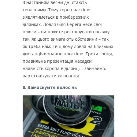
З настанням весни дні стають
теплішими.
Тому короп частіше
з’являтиметься в прибережних
ділянках.
Ловля біля берега несе свої
плюси – ви можете розташувати насадку
так, як цього вимагають обставини – так,
як треба нам;
і в цілому ловля на близьких
дистанціях значно простіше.
Трохи сонця,
правильна презентація насадки,
наявність коропа в ділянці – звичайно,
варто очікувати клювання.
8. Замаскуйте волосінь