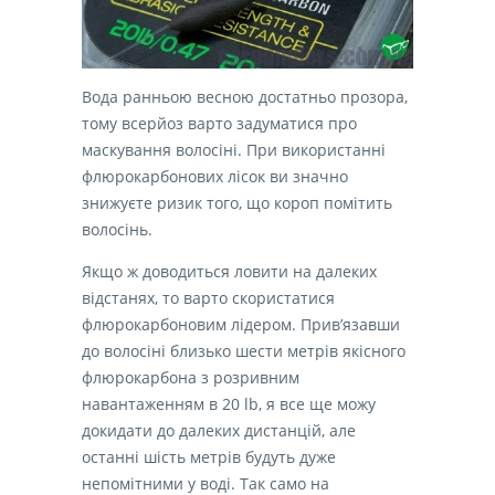
Вода ранньою весною достатньо прозора,
тому всерйоз варто задуматися про
маскування волосіні. При використанні
флюрокарбонових лісок ви значно
знижуєте ризик того, що короп помітить
волосінь.
Якщо ж доводиться ловити на далеких
відстанях, то варто скористатися
флюрокарбоновим лідером. Прив’язавши
до волосіні близько шести метрів якісного
флюрокарбона з розривним
навантаженням в 20 lb, я все ще можу
докидати до далеких дистанцій, але
останні шість метрів будуть дуже
непомітними у воді. Так само на