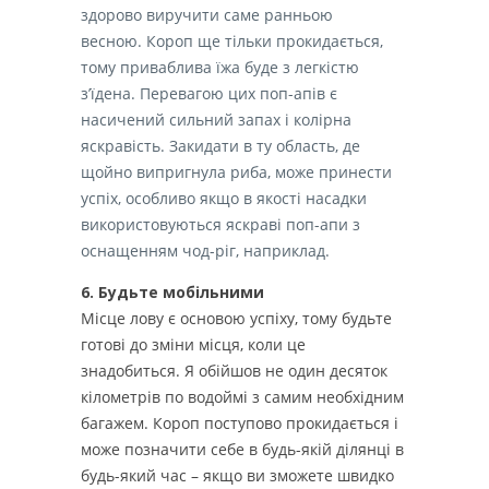
здорово виручити саме ранньою
весною. Короп ще тільки прокидається,
тому приваблива їжа буде з легкістю
з’їдена. Перевагою цих поп-апів є
насичений сильний запах і колірна
яскравість. Закидати в ту область, де
щойно випригнула риба, може принести
успіх, особливо якщо в якості насадки
використовуються яскраві поп-апи з
оснащенням чод-ріг, наприклад.
6. Будьте мобільними
Місце лову є основою успіху, тому будьте
готові до зміни місця, коли це
знадобиться.
Я обійшов не один десяток
кілометрів по водоймі з самим необхідним
багажем.
Короп поступово прокидається і
може позначити себе в будь-якій ділянці в
будь-який час – якщо ви зможете швидко