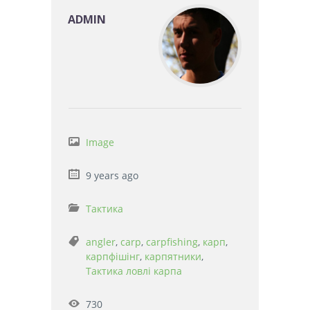
ADMIN
Image
9 years ago
Тактика
angler
,
carp
,
carpfishing
,
карп
,
карпфішінг
,
карпятники
,
Тактика ловлі карпа
730