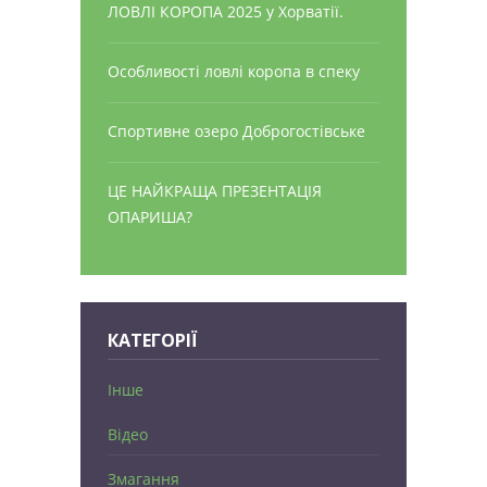
ЛОВЛІ КОРОПА 2025 у Хорватії.
Особливості ловлі коропа в спеку
Спортивне озеро Доброгостівське
ЦЕ НАЙКРАЩА ПРЕЗЕНТАЦІЯ
ОПАРИША?
КАТЕГОРІЇ
Інше
Відео
Змагання