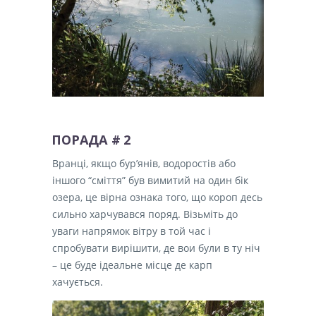
ПОРАДА
# 2
Вранці, якщо бур’янів, водоростів або
іншого “сміття” був вимитий на один бік
озера, це вірна ознака того, що короп десь
сильно харчувався поряд.
Візьміть до
уваги напрямок вітру в той час і
спробувати вирішити, де вои були в ту ніч
– це буде ідеальне місце де карп
хачується.