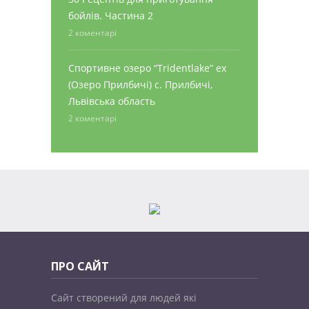
бойлів. Частина 2
2 коментарі
Спортивне озеро “Tridentlake” ex
(Озеро Прилбичі) с. Прилбичі,
Львівська область
2 коментарі
ПРО САЙТ
Сайт створений для людей які