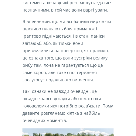
системи та хоча деякі речі можуть здатися
незначними
,
в той час вони варті уваги.
Я впевнений, що ми всі бачили нирків які
щасливо плавають біля приманок і
раптово піднімаються, і в стані паніки
злітаюьб, або, як тільки вони
приземлилися на поверхню, як правило,
це ознака того, що вони зустріли велику
рибу там.
Хоча не гарантується що це
саме короп, але таке спостереженя
заслуговує подальшого вивчення.
Такі ознаки не завжди очевидні, це
швидше завсе догадки або шматочки
головоломки яку потрібно розв’язати. Тому
давайте розглянемо кілтка з найбіль
очевидних моментів
.