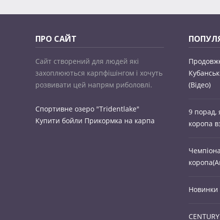
ПРО САЙТ
ПОПУЛЯ
Сайт створений для людей які
Продовже
захоплюються карпфішінгом і хочуть
Кубанськ
розвивати цей напрям риболовлі.
(Відео)
Спортивне озеро "Tridentlake"
9 порад,
Купити бойли
Прикормка на карпа
коропа в
Чемпіона
коропа(А
Новинки 
CENTURY 