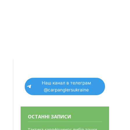
Наш канал в телеграм
@carpanglersukraine
ОСТАННІ ЗАПИСИ
Тактика карпфішингу: вибір точки