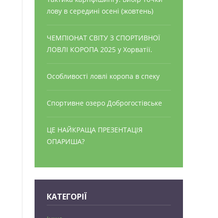
лову в середині осені (жовтень)
ЧЕМПІОНАТ СВІТУ З СПОРТИВНОЇ
ЛОВЛІ КОРОПА 2025 у Хорватії.
Особливості ловлі коропа в спеку
Спортивне озеро Доброгостівське
ЦЕ НАЙКРАЩА ПРЕЗЕНТАЦІЯ
ОПАРИША?
КАТЕГОРІЇ