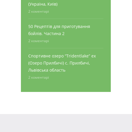
(Україна, Київ)
2 коментарі
50 Рецептів для приготування
бойлів. Частина 2
2 коментарі
Спортивне озеро “Tridentlake” ex
(Озеро Прилбичі) с. Прилбичі,
Львівська область
2 коментарі