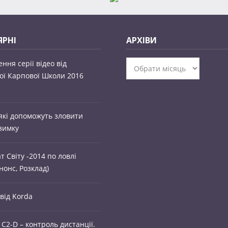
РНІ
АРХІВИ
ння серії відео від
Архіви
ої Карпової Школи 2016
 які допоможуть зловити
зимку
т Світу -2014 по ловлі
нонс, Розклад)
від Korda
C2-D – контроль дистанції.