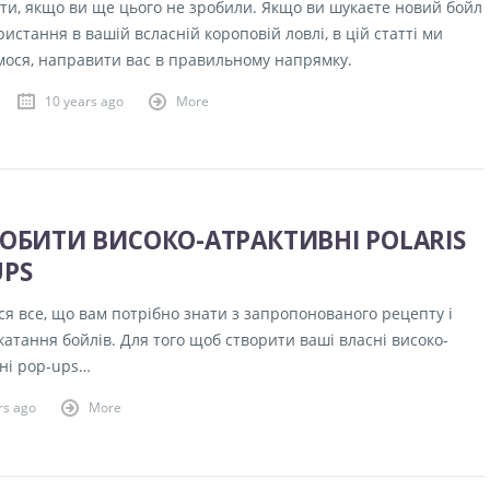
ти, якщо ви ще цього не зробили. Якщо ви шукаєте новий бойл
истання в вашій всласній короповій ловлі, в цій статті ми
мося, направити вас в правильному напрямку.
10 years ago
More
РОБИТИ ВИСОКО-АТРАКТИВНІ POLARIS
UPS
ся все, що вам потрібно знати з запропонованого рецепту і
катання бойлів. Для того щоб створити ваші власні високо-
ні pop-ups…
rs ago
More