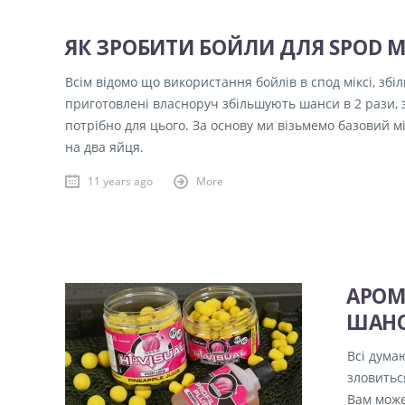
ЯК ЗРОБИТИ БОЙЛИ ДЛЯ SPOD M
Всім відомо що використання бойлів в спод міксі, зб
приготовлені власноруч збільшують шанси в 2 рази, з
потрібно для цього. За основу ми візьмемо базовий мі
на два яйця.
11 years ago
More
АРОМ
ШАНС
Всі дума
зловитьс
Вам може