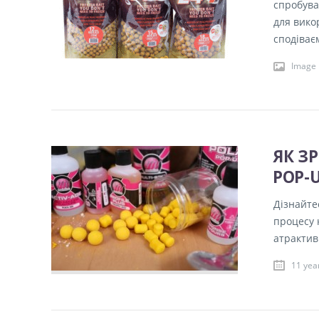
спробува
для викор
сподіває
Image
ЯК З
POP-
Дізнайте
процесу 
атрактив
11 yea