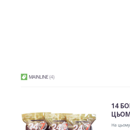
MAINLINE
4
14 Б
ЦЬОМ
На цьому 