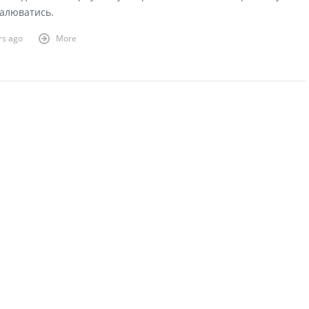
налюватись.
rs ago
More