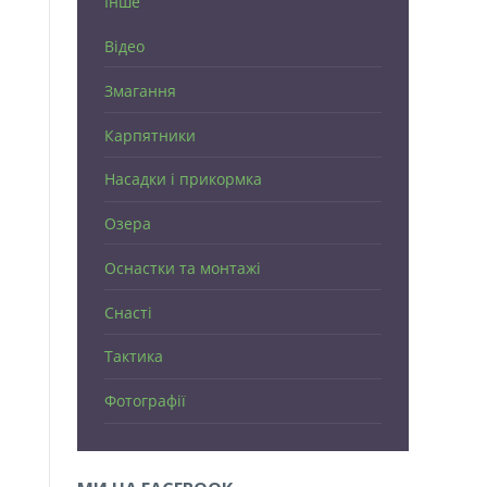
Інше
Відео
Змагання
Карпятники
Насадки і прикормка
Озера
Оснастки та монтажі
Снасті
Тактика
Фотографії