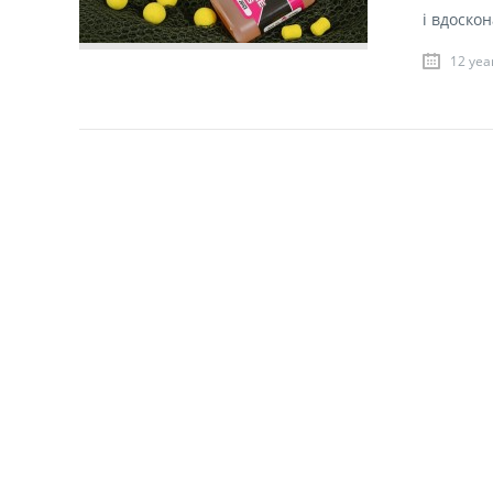
і вдоско
12 yea