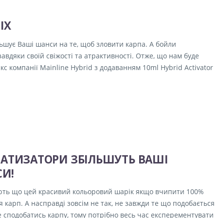
IX
ільшує Ваші шанси на те, щоб зловити карпа. А бойли
авдяки своїй свіжості та атрактивності. Отже, що нам буде
кс компанії Mainline Hybrid з додаванням 10ml Hybrid Activator
АТИЗАТОРИ ЗБІЛЬШУТЬ ВАШІ
И!
ють що цей красивий кольоровий шарік якщо вчипити 100%
я карп. А насправді зовсім не так, не завжди те що подобається
 сподобатись карпу, тому потрібно весь час експерементувати