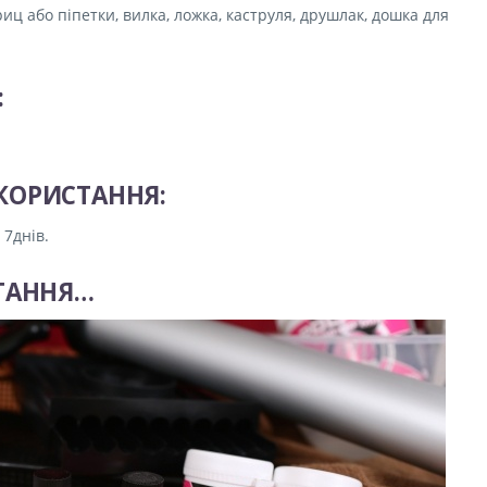
ц або піпетки, вилка, ложка, каструля, друшлак, дошка для
:
КОРИСТАННЯ:
 7днів.
АТАННЯ…