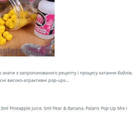
о знати з запропонованого рецепту і процесу катання бойлів.
сні високо-атрактивні pop-ups…
3ml Pineapple Juice, 5ml Pear & Banana, Polaris Pop-Up Mix і