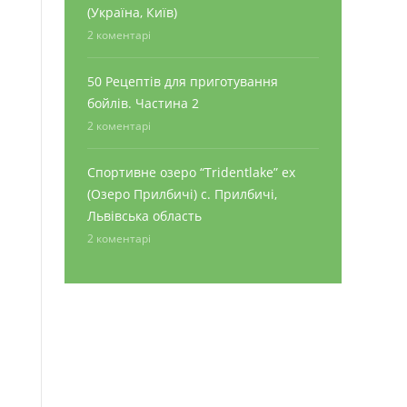
(Україна, Київ)
2 коментарі
50 Рецептів для приготування
бойлів. Частина 2
2 коментарі
Спортивне озеро “Tridentlake” ex
(Озеро Прилбичі) с. Прилбичі,
Львівська область
2 коментарі