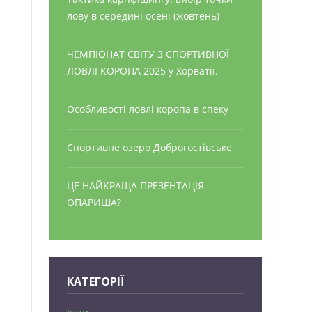
лову в середині осені (жовтень)
ЧЕМПІОНАТ СВІТУ З СПОРТИВНОЇ
ЛОВЛІ КОРОПА 2025 у Хорватії.
Особливості ловлі коропа в спеку
Спортивне озеро Доброгостівське
ЦЕ НАЙКРАЩА ПРЕЗЕНТАЦІЯ
ОПАРИША?
КАТЕГОРІЇ