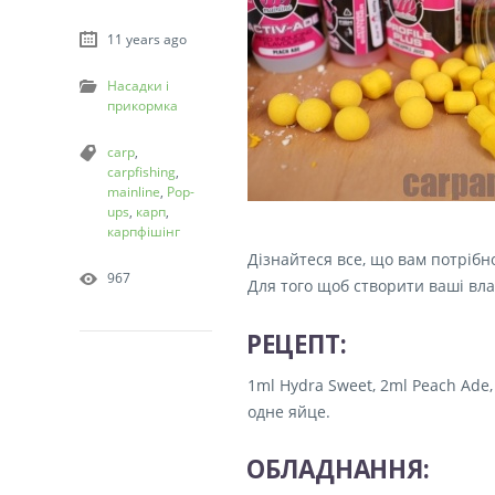
11 years ago
Насадки і
прикормка
carp
,
carpfishing
,
mainline
,
Pop-
ups
,
карп
,
карпфішінг
Дізнайтеся все, що вам потрібн
967
Для того щоб створити ваші вла
РЕЦЕПТ:
1ml Hydra Sweet, 2ml Peach Ade, 
одне яйце.
ОБЛАДНАННЯ: