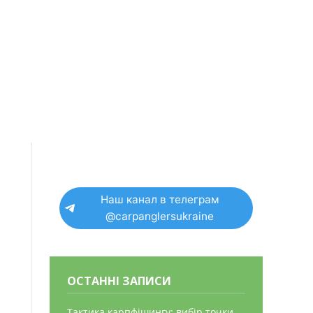
Наш канал в телеграм
@carpanglersukraine
ОСТАННІ ЗАПИСИ
Тактика карпфішингу: вибір точки