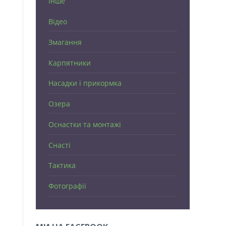
Інше
Відео
Змагання
Карпятники
Насадки і прикормка
Озера
Оснастки та монтажі
Снасті
Тактика
Фотографії